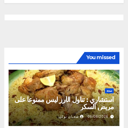
You missed
صحة
استشاري : تناول الأرز ليس ممنوعا على
مريض السكر
06/08/2026
شعبان توكل