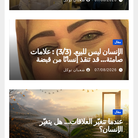
07/08/2026
شعبان توكل
مقال
الإنسان ليس للبيع. (3/3) : علامات
صامتة… قد تنقذ إنسانًا من قبضة
المتاجرين بالبشر
07/08/2026
شعبان توكل
مقال
عندما تتغيّر العلاقات… هل يتغيّر
الإنسان؟