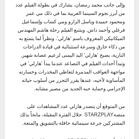
وإلى جانب محمد رمضان، يشارك في بطولة الفيلم عدد
من أبرز نجوم السينما العربية بما في ذلك مي عمر
ومحمود حميدة وباسل الزارو ومي كساب وإسماعيل
فرغلي وأحمد داش. ويتتبع الفيلم رحلة هاشم المهندس
الميكانيكي المعروف باسم ‘هارلي’. ونظراً لما يتمتع به
من ذكاء خارق وسرعة استثنائية في قيادة الدراجات
النارية، يصبح ‘هارلي’ اليد اليمنى لزعيم عصابة شهير.
وتبدأ أحداث الفيلم في التصاعد عندما يبدأ ‘هارلي’ في
مواجهة العواقب المدمرة لتعاطي المخدرات وخسارته
المأساوية لأخيه، عندها يقرر التحرر من أسلوب حياته
الإجرامي وحماية حبه الجديد من مصير مشابه.
من المتوقع أن يتصدر هارلي عدد المشاهدات على
منصةSTARZPLAY خلال الفترة المقبلة، مانحاً بذلك
المشتركين جرعة سينمائية حافلة بالتشويق والمتعة.