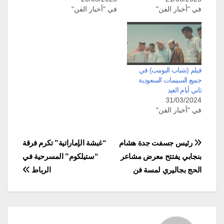
في "أخبار الفن"
في "أخبار الفن"
فيلم (شباب البومب) في
جميع السينمات السعودية
ثاني أيام العيد
31/03/2024
في "أخبار الفن"
تصفّح
رئيس جسفت جدة هشام
“غبشة الإماراتية” تكرم فرقة
بنجابي يفتتح معرض مشاعر
“ستيلكوم” المسرحية في
المقالات
الحج بجاليري لمسة فن
الرباط