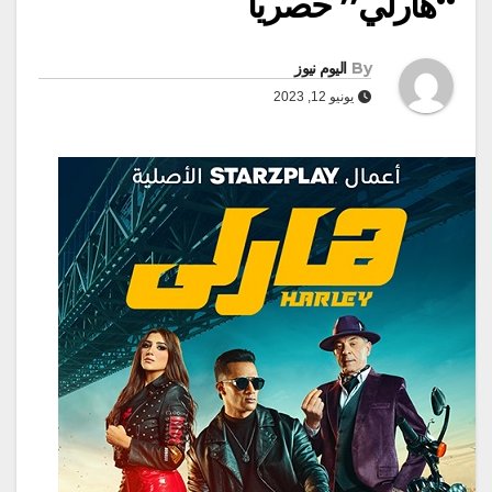
“هارلي” حصريا ً
By
اليوم نيوز
يونيو 12, 2023