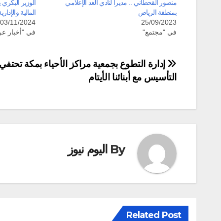
منصور القحطاني .. مديرا لنادي الغد الإعلامي
الوزير البكري 
بمنطقة الرياض
المالية والإدا
03/11/2024
25/09/2023
في "مجتمع"
في "أخبار عر
تصفّح
إدارة التطوع بجمعية مراكز الأحياء بمكة تحتفي 
التأسيس مع أبنائنا الأيتام
المقالات
By
اليوم نيوز
Related Post