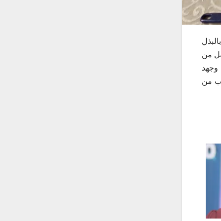
البذل
قل من
 وجهد
رب من