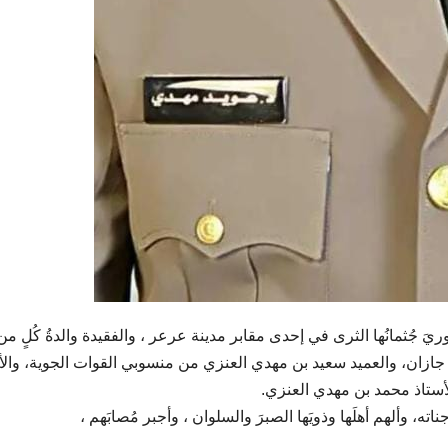
يَ جُثمانُها الثرى في إحدى مقابر مدينة عرعر ، والفقيدة والدةُ كُلٍ من 
جازان، والعميد سعيد بن مهدي العنزي من منسوبي القوات الجوية، والأ
لأستاذ محمد بن مهدي العنزي.
اته، وألهم أهلَها وذويَها الصبرَ والسلوان ، وأجبر مُصابَهم ،