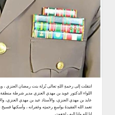
انتقلت إلى رحمةِ اللهِ تعالى نُزلة بنت رمضان العنزي ، وور
اللواء الدكتور عويد بن مهدي العنزي مدير شرطة منطقة 
عايد بن مهدي العنزي، والأستاذ عيد بن مهدي العنزي، وا
تغمد الله الفقيدةَ بواسعِ رحمتِه وغفرانه ، وأسكنها فسيحَ جن
إنا لله وإنا إليه راجعون.