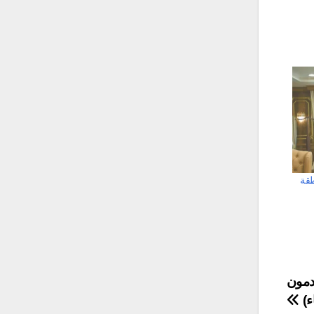
طقة
دمون
ء)