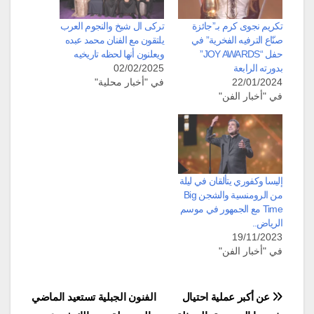
تكريم نجوى كرم بـ”جائزة
تركى ال شيخ والنجوم العرب
صنّاع الترفيه الفخرية” في
يلتقون مع الفنان محمد عبده
حفل “JOY AWARDS”
ويعلنون أنها لحظه تاريخيه
بدورته الرابعة
02/02/2025
22/01/2024
في "أخبار محلية"
في "أخبار الفن"
إليسا وكفوري يتألقان في ليلة
من الرومنسية والشجن Big
Time مع الجمهور في موسم
الرياض..
19/11/2023
في "أخبار الفن"
تصفّح
عن أكبر عملية احتيال
الفنون الجبلية تستعيد الماضي