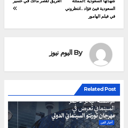
شهدتها السعودية :الممثلة
العريق لقصر مالك في عسير
المقالات
السعودية فيئ فؤاد ..انتظروني
في فيلم الهامور
By
اليوم نيوز
Related Post
أخبار الفن