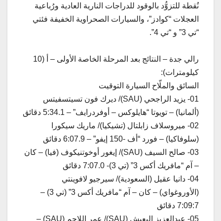
نُقطة للتزوُّد بالوقود للدراجات النارية العادية ورُباعية
العجلات “كوادز”، والسيارات الصحراوية الخفيفة فئتي
“تي 3” و “تي 4”.
رالي جدة – النتائج بعد المرحلة الخاصة الأولى – أ (10
كيلومترات):
السائق والملّاح السيارة التوقيت
01- يزيد الراجحي (SAU)/ ديرك فون تسيتسفيتس
(ألمانيا) – تويوتا “هايلوكس – أوفردرايف” – 5:34.1 دقائق
02- ميروسلاف زابلتال (تشيكيا)/ ماريك سيكورا
(سلوفاكيا) – فورد “أف -150 إيفو” – 6:07.9 دقائق
03- صالح السيف (SAU)/ إيغور أوخوتنيكوف (فيا) – كان
– آم “مافريك أكس 3” (تي 3)- 7:07.0 دقائق
04- دانيا عقيل (السعودية)/ سيرجيو لافوينتي
(الأوروغواي) – كان – آم “مافريك أكس 3” (تي 3) –
7:09:7 دقائق
05- عبدالعزيز اليعيش (SAU)/ عمر اللاحم (SAU) –