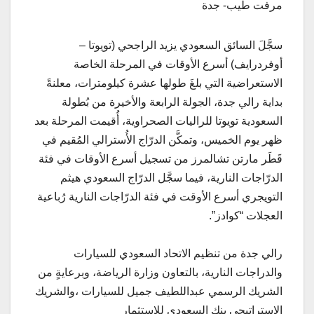
مرفت طيب- جدة
سجَّلَ السائق السعودي يزيد الراجحي (تويوتا –
أوفردرايف) أسرع الأوقات في المرحلة الخاصة
الاستعراضية التي بلغَ طولها عشرة كيلومترات، معلنةً
بداية رالي جدة، الجولة الرابعة والأخيرة من بُطولة
السعودية تويوتا للراليات الصحراوية، أُقيمت المرحلة بعد
ظهر يوم الخميس، وتمكَّن الدرّاج الأُسترالي المُقيم في
قَطَر مارتن تشالمرز من تسجيل أسرع الأوقات في فئة
الدرّاجات النارية، فيما سجَّل الدرّاج السعودي هيثم
التويجري أسرع الأوقت في فئة الدرّاجات النارية رُباعية
العجلات “كوادز”.
رالي جدة من تنظيم الاتحاد السعودي للسيارات
والدراجات النارية، بالتعاون وزارة الرياضة، وبرعايةٍ من
الشريك الرسمي عبداللطيف جميل للسيارات ،والشريك
الاستراتيجي بنك السعودي للاستثمار