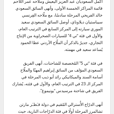
أكمل السعوديان عبد العزيز اليعيش وملّاحه عمر اللاحم
قائمة المراكز الخمسة الأولى، وأنهى السائق السعودي
خالد الفريحي المرحلة سادسًا، مع ملّاحه الفِرنسي
سيباستيان ديلاوناي، أوصل السائق السعودي سعيد
الموري سيارته إلى المركز السابع في الترتيب العام،
والأول في فئة “تي 4” للسيارات الصحراوية من الإنتاج
التجاري، جديرٌ بالذكر أن الملّاح الأردني عطا الحمود
يُساعد سعيد في مهمته.
في فئة “تي 5” المُخصصة للشاحنات، أنهى الفريق
السعودي المؤلف من السائق إبراهيم المهنّا والملّاح
أسامة السند والميكانيكي رائد أبو ذيب المرحلة في
المركز الـ 23 في الترتيب العام، والأول في فئته، يُشارك
الفريق في شاحنة مرسيدس “يونيموغ”.
أنهى الدرّاج الأُسترالي المُقيم في دولة قـَطـَر مارتن
تشالمرز المرحلة أولًا في فئة الدرّاجات النارية، حيث