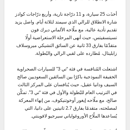
أخذَت 25 سيارة، و 11 درّاجة نارية، وأربع درّاجات كوادز
شارة الانطلاق للرالي الذي سيمتد لثلاثة أيام. واصل يزيد
تقديم تأدية عالية، مع ملّاحه الألماني ديرك فون
تسيتسفيتس، حيث أنهى المرحلة الاستعراضية أولًا
متقدِّمًا بفارق 33 ثانية عن السائق التشيكي ميروسلاف
زابليتال، مُطارده على لقبي الرالي والبُطولة.
اشتعلت المُنافسة في فئة “تي 3” للسيارات الصحراوية
الخفيفة النموذجية باكرًا بين السائقين السعوديين صالح
السيف ودانيا عقيل، حيث يُنافسان على المركز الثالث
في الترتيب العام للبُطولة والأول في فئة “تي 3”. تمكَّن
صالح، مع ملّاحه إيغور أوخوتنيكوف، من إنهاء المعركة
لمصلحته، متقدمًا بفارق 2.7 ثانيتين على دانيا، التي
يُساعدها الملّاح الأوروغواياني سيرجيو لافوينتي.