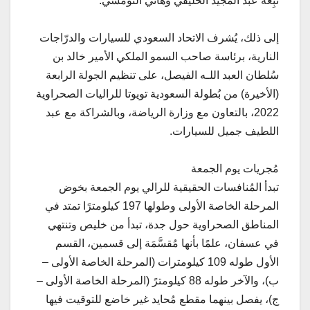
تبِعه عبد المجيد الخليفي وهاني النومسي.
إلى ذلك، يُشرف الاتحاد السعودي للسيارات والدرّاجات
النارية، برئاسة صاحب السمو الملكي الأمير خالد بن
سُلطان العبد اللـه الفيصل، على تنظيم الجولة الرابعة
(الأخيرة) من بُطولة السعودية تويوتا للراليات الصحراوية
2022، بالتعاون مع وزارة الرياضة، وبالشراكة مع عبد
اللطيف جميل للسيارات.
مُجريات يوم الجمعة
تبدأ المُنافسات الحقيقية للرالي يوم الجمعة بخوض
المرحلة الخاصة الأولى وطولها 197 كيلومترًا تمتد في
المناطق الصحراوية حول جدة، تبدأ من خليص وتنتهي
في عسفان، علمًا بأنها مُقسَّمَة إلى قسمين، القسم
الأول طوله 109 كيلومترات (المرحلة الخاصة الأولى –
ب)، والآخر طوله 88 كيلومترً (المرحلة الخاصة الأولى –
ج)، يفصل بينهما مقطع مُحايد غير خاضع للتوقيت فيها