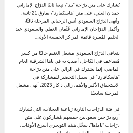
يُشارك على متن درّاجة “بيتا”، تبِعهُ ثانيًا الدرّاج الإماراتي
حمدان العلي، على متن “هاسكفارنا”، بفارق 21 ثانية،
وأنهى الدرّاج السعودي أنس الرحياني المرحلة ثالثًا،
وأكمل الدرّاجان الإماراتي عُثْمان الغفلي والسعودي عبد
الحليم المُغيرة قائمة المراكز الخمسة الأولى.
يتعافى الدرّاج السعودي مشعل الغنيم حاليًا من كسر
مُضاعف في الكاحل، أصيبَ به في باها الشرقية العام
الماضي، إنما يشترك في الرالي على متن درّاجة
“هاسكافارنا” في سبيل التحضير للمشاركة في
الاستحقاق الأكبر والأهم، رالي داكار 2023، أنهى مشعل
المرحلةَ سادسًا.
في فئة الدرّاجات النارية رُباعية العجلات، التي يُشارك
أربع درّاجين سعوديين جميعهم مُشاركون على متن
درّاجات “ياماها”، سجَّل هيثم التويجري أسرع الأوقات،