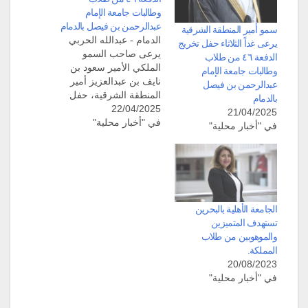
وطالبات جامعة الإمام
عبدالرحمن بن فيصل بالدمام
سمو أمير المنطقة الشرقية
الدمام - عبدالله الحربي
يرعى غداً الثلاثاء حفل تخريج
يرعى صاحب السمو
الدفعة ٤٦ من طلاب
الملكي الأمير سعود بن
وطالبات جامعة الإمام
نايف بن عبدالعزيز أمير
عبدالرحمن بن فيصل
المنطقة الشرقية، حفل
بالدمام
22/04/2025
جامعة الإمام عبدالرحمن
21/04/2025
في "أخبار محلية"
بن فيصل يوم غد الثلاثاء
في "أخبار محلية"
بتخريج الدفعة السادسة
والأربعين من طلابها
وطالباتها وذلك في الأستاد
الرياضي بالمدينة الجامعية
بالدمام، ويبلغ إجمالي عدد
خريجي هذه الدفعة 7584
الجامعة الأهلية بالبحرين
خريجًا وخريجة، توزعت…
تستهدف المتميزين
والموهوبين من طلاب
المملكة.
20/08/2023
في "أخبار محلية"