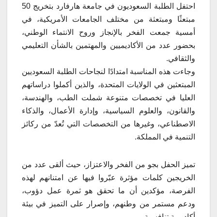
احتفل الطلبة السعوديون في جامعة هارفارد بتخريج 50
مبتعثًا ومبتعثة من مختلف الجامعات الأمريكية، في
أمسية جمعت الفخر بالإنجاز وروح الانتماء الوطني،
بحضور عدد من الأكاديميين والمهتمين بالشأن التعليمي
والثقافي.
وجاءت هذه المناسبة امتدادًا لنجاحات الطلبة السعوديين
المبتعثين في الولايات المتحدة، والذين أكملوا دراساتهم
العليا في تخصصات متنوعة شملت الطب، والهندسة،
والقانون، والعلوم السياسية، وإدارة الأعمال، والذكاء
الاصطناعي، وغيرها من التخصصات التي تُعدّ من ركائز
التنمية في المملكة.
تميز الحفل بجو من الفخر والاعتزاز، حيث ألقى عدد من
الخريجين كلمات مؤثرة عبّروا فيها عن امتنانهم لهذه
الفرصة، مؤكدين أن ما تحقق هو ثمرة عمل دؤوب،
ودعم مستمر من وطنهم، وإصرار على التميز في بيئة
أكاديمية تنافسية.